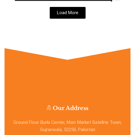
Load More
Our Address
Ground Floor Burki Center, Main Market Satellite Town,
Gujranwala, 52250, Pakistan