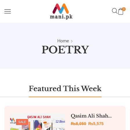
0
Home
POETRY
Featured This Week
Qasim Ali Shah...
SALE
₨
8,050
₨
5,575