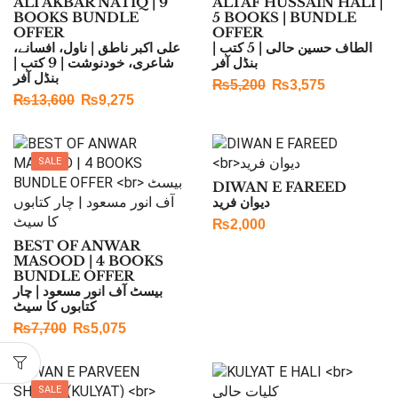
ALI AKBAR NATIQ | 9
ALTAF HUSSAIN HALI |
BOOKS BUNDLE
5 BOOKS | BUNDLE
OFFER
OFFER
الطاف حسین حالی | 5 کتب |
علی اکبر ناطق | ناول، افسانے،
بنڈل آفر
شاعری، خودنوشت | 9 کتب |
بنڈل آفر
₨
5,200
₨
3,575
₨
13,600
₨
9,275
SALE
DIWAN E FAREED
دیوان فرید
₨
2,000
BEST OF ANWAR
MASOOD | 4 BOOKS
BUNDLE OFFER
بیسٹ آف انور مسعود | چار
کتابوں کا سیٹ
₨
7,700
₨
5,075
SALE