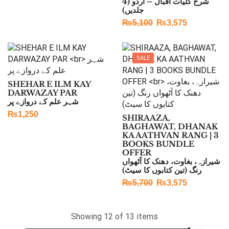
شرح کلیات اقبال – اردو (4
جلدیں)
₨
5,100
₨
3,575
SALE
SHEHAR E ILM KAY
DARWAZAY PAR
شہر علم کے دروازے پر
₨
1,250
SHIRAAZA,
BAGHAWAT, DHANAK
KA AATHVAN RANG | 3
BOOKS BUNDLE
OFFER
شیرازہ، بغاوت، دھنک کا آٹھواں
رنگ (تین کتابوں کا سیٹ)
₨
5,700
₨
3,575
Showing 12 of 13 items