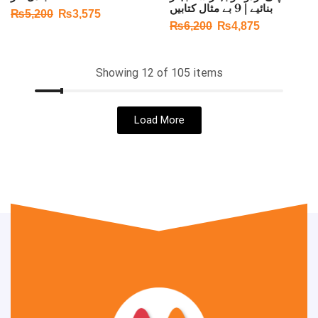
بنائیے | 9 بے مثال کتابیں
₨
5,200
₨
3,575
₨
6,200
₨
4,875
Showing 12 of 105 items
Load More