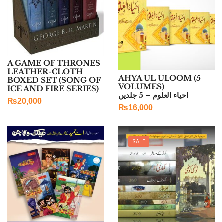
A GAME OF THRONES
LEATHER-CLOTH
AHYA UL ULOOM (5
BOXED SET (SONG OF
VOLUMES)
ICE AND FIRE SERIES)
احیاء العلوم – 5 جلدیں
₨
20,000
₨
16,000
SALE