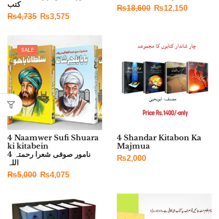
کتب
₨
18,600
₨
12,150
₨
4,735
₨
3,575
SALE
4 Naamwer Sufi Shuara
4 Shandar Kitabon Ka
ki kitabein
Majmua
4 نامور صوفی شعرا رحمتہ
₨
2,000
اللہ
₨
5,000
₨
4,075