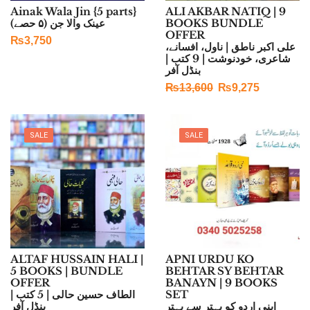
Ainak Wala Jin {5 parts}
ALI AKBAR NATIQ | 9
عینک والا جن (۵ حصے)
BOOKS BUNDLE
OFFER
₨
3,750
علی اکبر ناطق | ناول، افسانے،
شاعری، خودنوشت | 9 کتب |
بنڈل آفر
₨
13,600
₨
9,275
SALE
SALE
ALTAF HUSSAIN HALI |
APNI URDU KO
5 BOOKS | BUNDLE
BEHTAR SY BEHTAR
OFFER
BANAYN | 9 BOOKS
الطاف حسین حالی | 5 کتب |
SET
اپنی اردو کو بہتر سے بہتر
بنڈل آفر