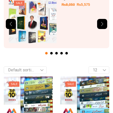
SALE
₨
8,050
₨
5,575
SALE
SALE