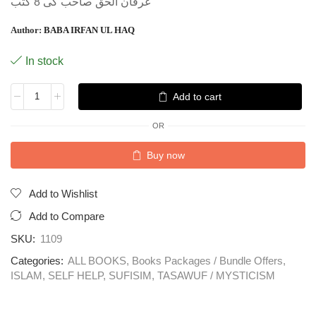
عرفان الحق صاحب کی 8 کتب
Author:
BABA IRFAN UL HAQ
In stock
Add to cart
OR
Buy now
Add to Wishlist
Add to Compare
SKU:
1109
Categories:
ALL BOOKS
,
Books Packages / Bundle Offers
,
ISLAM
,
SELF HELP
,
SUFISIM
,
TASAWUF / MYSTICISM