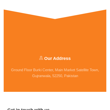
Our Address
Ground Floor Burki Center, Main Market Satellite Town,
Gujranwala, 52250, Pakistan