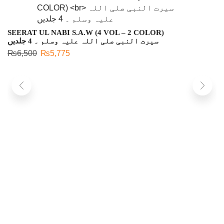
SEERAT UL NABI S.A.W (4 VOL – 2 COLOR)
سیرت النبی صلی اللہ علیہ وسلم ۔ 4 جلدیں
₨
6,500
₨
5,775
K
ی