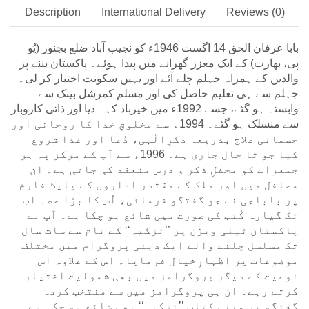
Description
International Delivery
Reviews (0)
بابا عرفان الحق 14 اگست 1946ء کو نجیب آباد ضلع بجنور (یُو
پی، بھارت) کے ایک معزز گھرانے میں پیدا ہوئے۔ پاکستان بننے پر
والدین کے ہمراہ جہلم چلے آئے اور یہیں سکونت اختیار کر لی۔
جہلم سے ہی تعلیم حاصل کی اور مسلم کمرشل بینک سے
وابستہ ہو گئے، جسے 1992ء میں خیرباد کہہ دیا اور ذاتی کاروبار
سے منسلک ہو گئے۔ 1994ء سے مخلوقِ خدا کا روحانی اور
جسمانی علاج بذریعہ ذکرِالٰہی، دُعا اور غذا شروع
کیا جو تا حال جاری ہے۔ 1996ء سے آپ کے مرکز پہ ہر
جمعرات کو محفلِ ذکر و درس منعقد کی جاتی ہے۔ ان
محافل میں اور ملک کے مقتدر اداروں کے پلیٹ فارم
پر باباجی نے جو گفتگو فرمائی، اُس کا بڑا حصہ اب
تک گیارہ کُتب کی صورت میں شائع ہو چکا ہے۔ آپ نے
پاکستان ٹیلی ویژن پر ’’تزکیہ‘‘ کے نام سے سات سال
تک مسلسل چلنے والے ایک دینی پروگرام میں مختلف
موضوعات پر اظہارِخیال فرمایا۔ اس کے علاوہ اس
نوعیت کے دیگر پروگرامز میں بھی شمولیت اختیار
کرتے رہے۔ ان ہی پروگرامز میں سے منتخب کردہ
گفتگو پر مبنی کتاب ’’تزکیہ‘‘ بھی شائع ہو چکی ہے۔