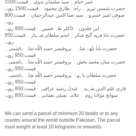
عمر خیام ۔ سید سلیمان ندوی ۔ قیمت:1500
حضرت شمس تبریز ۔ راجہ طارق محمود ۔ قیمت:1500 روپے
صوفی امیر خسرو ۔ سید صبا الدین عبدالرحمان ۔ قیمت:800
روپے
ابن خلدون ۔ ڈاکٹر طہٰ حسین ۔ قیمت:800 روپے
حضرت بابا فرید گنج شکر ۔ انجم سلطان شہباز ۔ قیمت:950
روپے
حضرت بابا بلھے شاہ ۔ پروفیسر حمید اللّه شاہ ہاشمی ۔
قیمت:950 روپے
حضرت میاں محمد بخش ۔ پروفیسر حمید اللّه شاہ ہاشمی ۔
قیمت:950 روپے
حضرت سلطان باہو ۔ پروفیسر حمید اللّه شاہ ہاشمی ۔
قیمت:950 روپے
غازی علم الدین شہید ۔ عبدل رشید عراقی ۔ قیمت:800 روپے
سوانح مولانا روم ۔ علامہ شبلی نعمانی ۔ قیمت:800 روپے
We can send a parcel of minimum 20 books or to any
country around the world outside Pakistan. The parcel
must weight at least 10 kilograms or onwards.