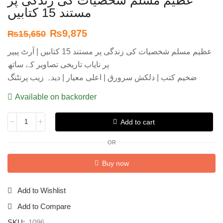
مستند 15 کتابیں
₨
9,875
₨
15,650
عظیم مسلم شخصیات کی زندگی پر مستند 15 کتابیں | آرٹ پیپر
پر نایاب تاریخی تصاویر کے ساتھ
ضخیم کتب | دلکش سرورق | اعلی معیار | دیدہ زیب پرنٹنگ
Available on backorder
Add to cart
OR
Buy now
Add to Wishlist
Add to Compare
SKU:
1096