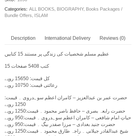
Categories:
ALL BOOKS
,
BIOGRAPHY
,
Books Packages /
Bundle Offers
,
ISLAM
Description
International Delivery
Reviews (0)
عظیم مسلم شخصیات کی زندگی پر مستند 15 کتابیں
15 کتب 5408 صفحات
کل قیمت: 15650 روپے
رعائتی قیمت: 10750 روپے
حضرت عمر بن عبدالعزیز – کامران اعظم سوہدروی ۔ قیمت:
1250 روپے
حضرت رابعہ بصری – حافظ ناصر محمود ۔ قیمت:1250 روپے
حیاتِ امام شافعی – کامران اعظم سوہدروی ۔ قیمت:950 روپے
حضرت جنید بغدادی – مرزا صفدر بیگ ۔ قیمت:950 روپے
شیخ عبدالقادر جیلانی ۔ راجہ طارق محمود ۔ قیمت:1250 روپے